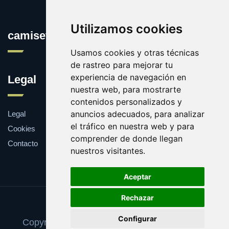
Utilizamos cookies
camisetasconpublicidad.es
Usamos cookies y otras técnicas
de rastreo para mejorar tu
experiencia de navegación en
Legal
nuestra web, para mostrarte
contenidos personalizados y
anuncios adecuados, para analizar
Legal
el tráfico en nuestra web y para
Cookies
comprender de donde llegan
Contacto
nuestros visitantes.
Aceptar
Rechazar
Update cookies preferences
Configurar
Copyright © 2025 camisetasconpublicidad.es