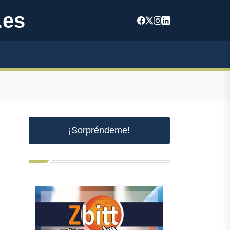
.es
¡Sorpréndeme!