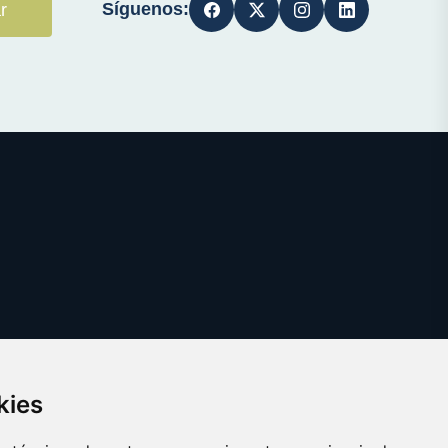
Síguenos:
r
kies