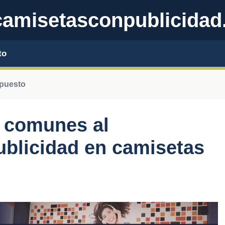
amisetasconpublicidad
to
puesto
s comunes al
ublicidad en camisetas