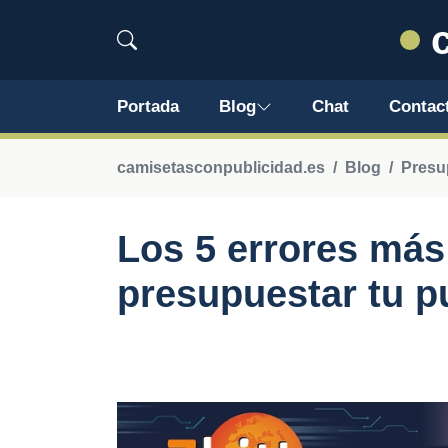
c
Portada
Blog
Chat
Contac
camisetasconpublicidad.es
Blog
Presu
Los 5 errores má
presupuestar tu p