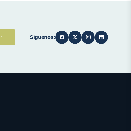
Síguenos:
r