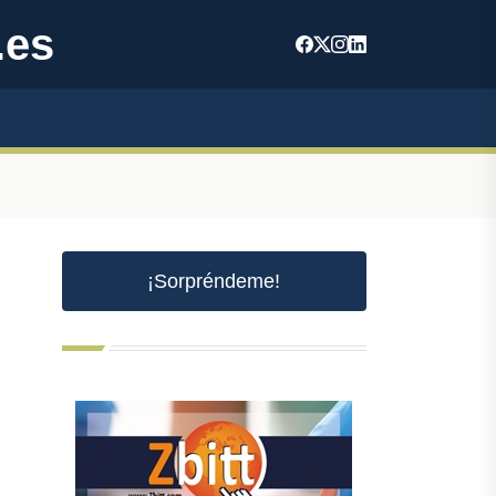
.es
¡Sorpréndeme!