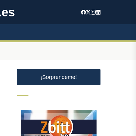
.es
¡Sorpréndeme!