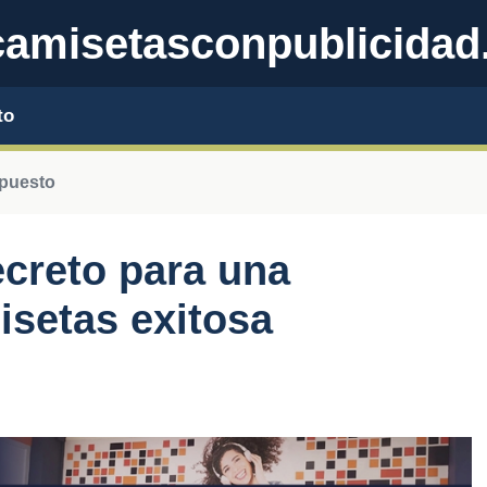
amisetasconpublicidad
to
puesto
ecreto para una
isetas exitosa