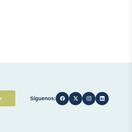
Síguenos:
r