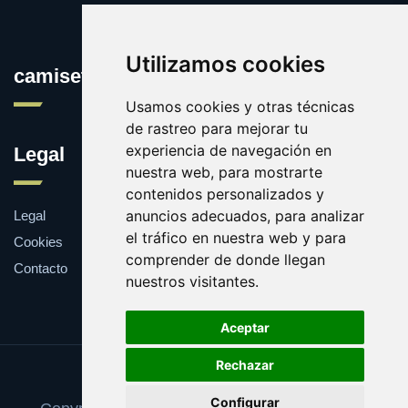
Utilizamos cookies
camisetasconpublicidad.es
Usamos cookies y otras técnicas
de rastreo para mejorar tu
experiencia de navegación en
Legal
nuestra web, para mostrarte
contenidos personalizados y
anuncios adecuados, para analizar
Legal
el tráfico en nuestra web y para
Cookies
comprender de donde llegan
Contacto
nuestros visitantes.
Aceptar
Rechazar
Update cookies preferences
Configurar